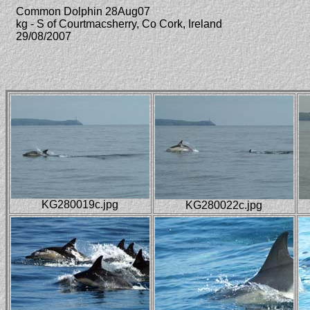
Common Dolphin 28Aug07
kg - S of Courtmacsherry, Co Cork, Ireland
29/08/2007
KG280019c.jpg
KG280022c.jpg