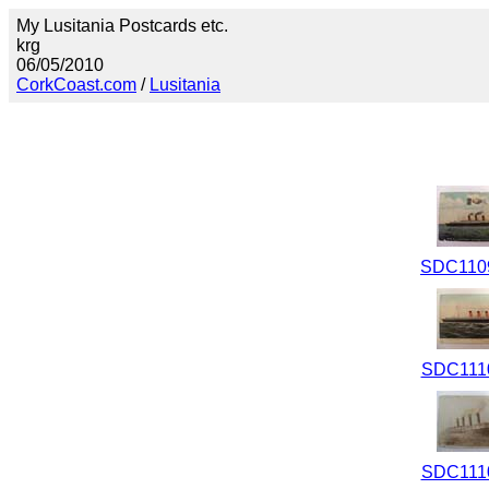
My Lusitania Postcards etc.
krg
06/05/2010
CorkCoast.com
/
Lusitania
SDC1109
SDC1110
SDC1110