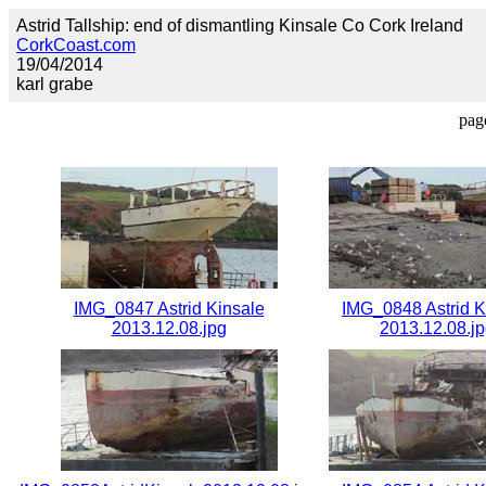
Astrid Tallship: end of dismantling Kinsale Co Cork Ireland
CorkCoast.com
19/04/2014
karl grabe
pag
IMG_0847 Astrid Kinsale
IMG_0848 Astrid K
2013.12.08.jpg
2013.12.08.j